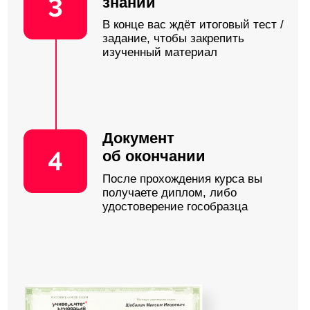
Отзыв: 5/5
Отзыв: 5/5
Lorem ipsum dolor sit amet,
Lorem ipsum dolor sit
consectetur adipiscing elit.
consectetur adipiscing e
Pellentesque varius leo erat,
Pellentesque varius leo
a scelerisque turpis dictum vitae.
a scelerisque turpis di
Aliquam urna magna, luctus
Aliquam urna magna, l
ac lectus eget, fermentum fringilla
ac lectus eget, ferment
odio. Morbi varius est justo, eget
odio. Morbi varius est 
varius magna condimentum sit
varius magna condime
amet. Phasellus in posuere nisi,
amet. Phasellus in pos
a facilisis lorem. Proin nec viverra
a facilisis lorem. Proin
neque, eget faucibus nunc.
neque, eget faucibus 
Phasellus nulla nisl, consectetur
Phasellus nulla nisl, c
ut elit at, viverra ultricies nisi. Nulla
ut elit at, viverra ultric
vulputate pulvinar velit, nec
vulputate pulvinar velit
sodales lacus finibus in.
sodales lacus finibus in