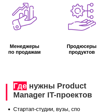
Чему научитесь
➤Понимать весь путь разработки IT-
продуктов
➤Расставлять приоритеты требований
и формировать бэклог, управлять им
по мере развития продукта
➤Оценивать экономические
параметры IT-продукта
➤Рассчитывать unit-экономику и
доводить до работающей бизнес-
модели
➤Выстраивать и управлять
процессами командной разработки
➤Определять и выводить на рынок
MVP
➤Анализировать эффективность
внедрений, исправлений и улучшений