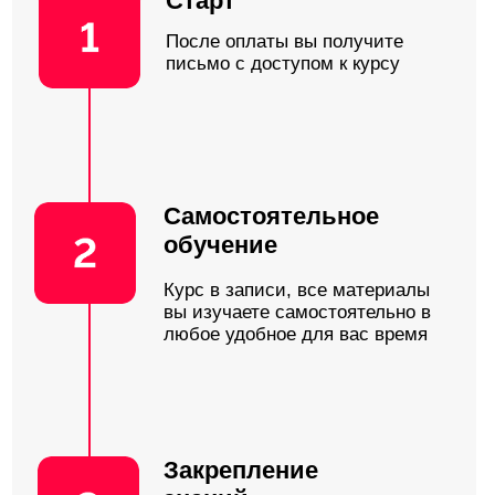
Достижения:
Дипломы, благодарности
преподавателя
Стаж научной работы -
Стаж практической работы -
Имен Фамильев
Имен Фамильев