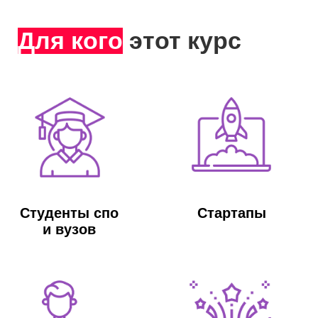
Менеджеры
Продюсеры
по продажам
продуктов
Где
нужны Product
Manager IT-проектов
Стартап-студии, вузы, спо
Акселераторы, бизнес-инкубаторы
Корпоративные инновации
МСП и Digital-компании
Зачем
нужны Product
Manager IT-проектов
Запуск продукта с нуля: от идеи до
реализации