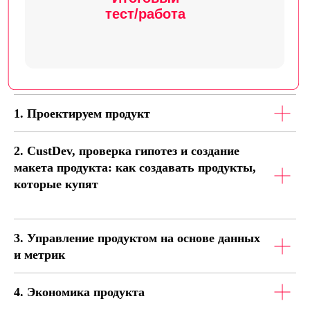
А мне нравится!
1. Проектируем продукт
Хочу начать учиться
2. CustDev, проверка гипотез и создание
макета продукта: как создавать продукты,
Начать учиться
которые купят
3. Управление продуктом на основе данных
и метрик
Преподаватель
4. Экономика продукта
курса