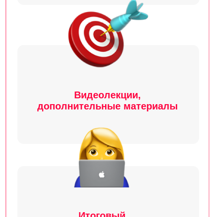
Документ
об окончании курса
Диплом / удостоверение о
повышении квалификации
установленного государственного
образца.
Подтвердит, что вы прошли курс
и прокачали свои навыки. Можно
приложить к резюме и повысить
шансы
на трудоустройство.
Образовательная лицензия
Смотреть