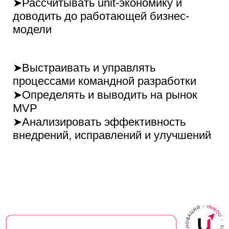
обучение
Старт
После оплаты вы получите
письмо с доступом к курсу
Самостоятельное
обучение
Курс в записи, все материалы
вы изучаете самостоятельно в
любое удобное для вас время
Закрепление
знаний
В конце вас ждёт итоговый тест /
задание, чтобы закрепить
изученный материал