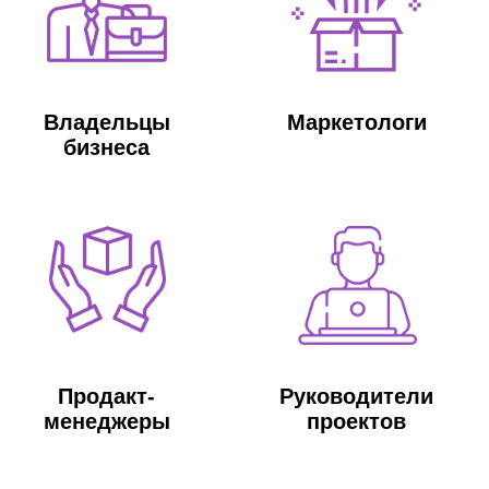
Разработка концепции продукта и
выбор модели монетизации
Организация работы над проектом,
убеждение и мотивация команды
Управление IT-проектами
По данным
hh.ru:
более 3500 компаний
ищут Product Manager IT-проектов
105 тыс. руб.
зарплата специалиста с опытом
работы от 1 года