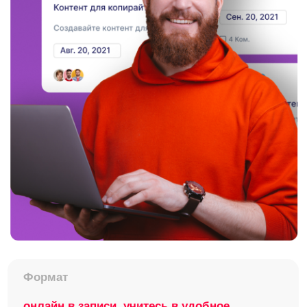
Длительность
7 месяцев для приобретения ключевого
навыка
Доступ
навсегда из любой точки мира
Документ
диплом для CV
и портфолио/удостоверение гособразца
Product Manager
IT-
проектов
Специалист, сопровождающих IT-
продукт на всех этапах жизненного