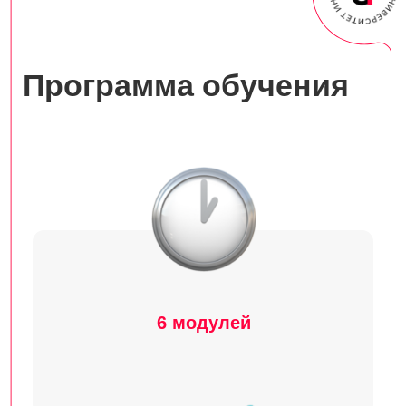
Документ
об окончании
После прохождения курса вы
получаете диплом, либо
удостоверение гособразца