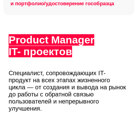
Владельцы
Маркетологи
бизнеса
Продакт-
Руководители
менеджеры
проектов