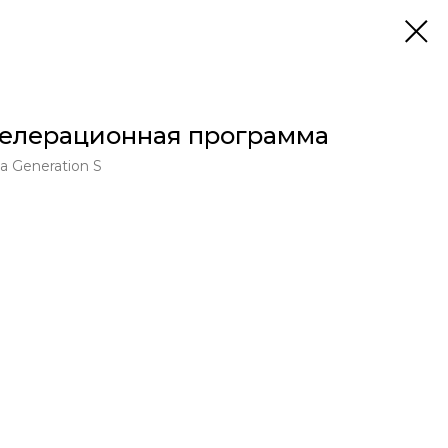
селерационная программа
 Generation S